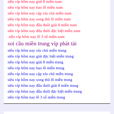
siêu víp hôm nay giải 8 miền nam
siêu víp hôm nay bao lô miền nam
siêu víp hôm nay cặp xỉu chủ miền nam
siêu víp hôm nay song thủ lô miền nam
siêu víp hôm nay đầu đuôi giải 8 miền nam
siêu víp hôm nay đầu đuôi đặc biệt miền nam
siêu víp hôm nay lô 3 số miền nam
soi cầu miền trung víp phát tài
siêu víp hôm nay xỉu chủ miền trung
siêu víp hôm nay giải đặc biệt miền trung
siêu víp hôm nay giải 8 miền trung
siêu víp hôm nay bao lô miền trung
siêu víp hôm nay cặp xỉu chủ miền trung
siêu víp hôm nay song thủ lô miền trung
siêu víp hôm nay đầu đuôi giải 8 miền trung
siêu víp hôm nay đầu đuôi đặc biệt miền trung
siêu víp hôm nay lô 3 số miền trung