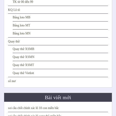
TK từ 00 đến 99
KQ Lô tô
Bảng loto MB
Bảng loto MT
Bảng loto MN
Quay thử
Quay thử XSMB
Quay thử XSMN
Quay thử XSMT
Quay thử Vietlott
sổ mơ
Bài viết mới
soi cầu chốt chính xác lô 10 con miền bắc