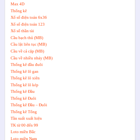
Max 4D
Thống kê
Xổ số điện toán 6x36
Xổ số điện toán 123
Xổ số thần tài
Cầu bạch thủ (MB)
Cầu lật liên tục (MB)
Cầu về cả cặp (MB)
Cầu về nhiều nháy (MB)
Thống kê đầu đuôi
Thống kê lô gan
Thống kê lô xiên
Thống kê lô kép
Thống kê Đầu
Thống kê Đuôi
Thống kê Đầu – Đuôi
Thống kê Tổng
Tần suất xuất hiện
TK từ 00 đến 99
Loto miền Bắc
Loto miền Nam