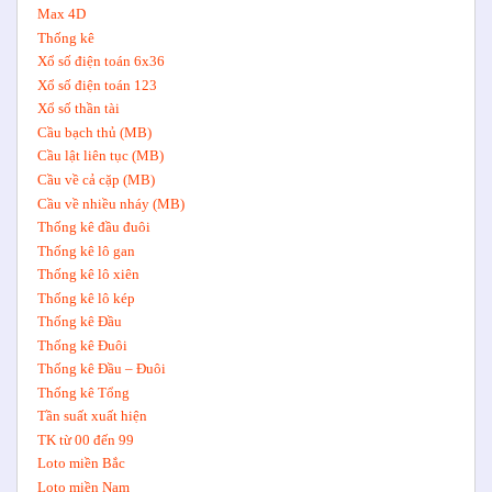
Max 4D
Thống kê
Xổ số điện toán 6x36
Xổ số điện toán 123
Xổ số thần tài
Cầu bạch thủ (MB)
Cầu lật liên tục (MB)
Cầu về cả cặp (MB)
Cầu về nhiều nháy (MB)
Thống kê đầu đuôi
Thống kê lô gan
Thống kê lô xiên
Thống kê lô kép
Thống kê Đầu
Thống kê Đuôi
Thống kê Đầu – Đuôi
Thống kê Tổng
Tần suất xuất hiện
TK từ 00 đến 99
Loto miền Bắc
Loto miền Nam