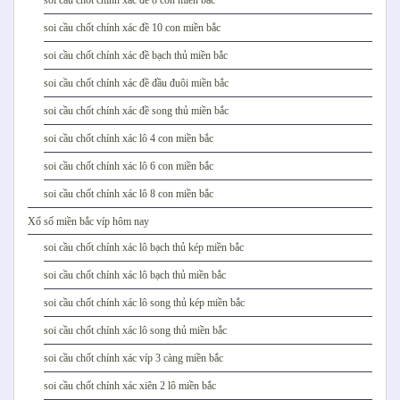
soi cầu chốt chính xác đề 8 con miền bắc
soi cầu chốt chính xác đề 10 con miền bắc
soi cầu chốt chính xác đề bạch thủ miền bắc
soi cầu chốt chính xác đề đầu đuôi miền bắc
soi cầu chốt chính xác đề song thủ miền bắc
soi cầu chốt chính xác lô 4 con miền bắc
soi cầu chốt chính xác lô 6 con miền bắc
soi cầu chốt chính xác lô 8 con miền bắc
Xổ số miền bắc víp hôm nay
soi cầu chốt chính xác lô bạch thủ kép miền bắc
soi cầu chốt chính xác lô bạch thủ miền bắc
soi cầu chốt chính xác lô song thủ kép miền bắc
soi cầu chốt chính xác lô song thủ miền bắc
soi cầu chốt chính xác víp 3 càng miền bắc
soi cầu chốt chính xác xiên 2 lô miền bắc