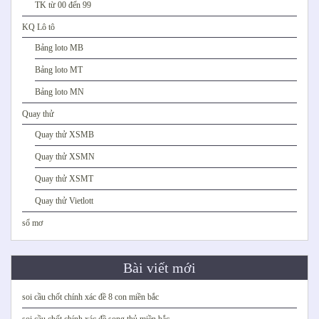
TK từ 00 đến 99
KQ Lô tô
Bảng loto MB
Bảng loto MT
Bảng loto MN
Quay thử
Quay thử XSMB
Quay thử XSMN
Quay thử XSMT
Quay thử Vietlott
sổ mơ
Bài viết mới
soi cầu chốt chính xác đề 8 con miền bắc