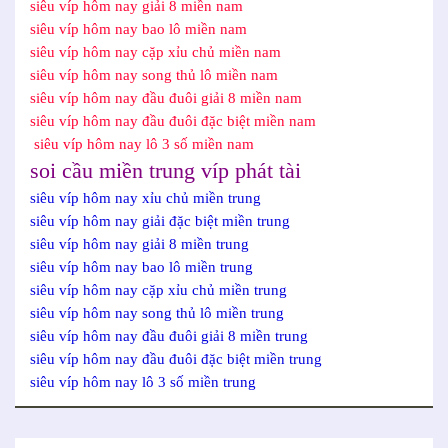
siêu víp hôm nay giải 8 miền nam
siêu víp hôm nay bao lô miền nam
siêu víp hôm nay cặp xỉu chủ miền nam
siêu víp hôm nay song thủ lô miền nam
siêu víp hôm nay đầu đuôi giải 8 miền nam
siêu víp hôm nay đầu đuôi đặc biệt miền nam
siêu víp hôm nay lô 3 số miền nam
soi cầu miền trung víp phát tài
siêu víp hôm nay xỉu chủ miền trung
siêu víp hôm nay giải đặc biệt miền trung
siêu víp hôm nay giải 8 miền trung
siêu víp hôm nay bao lô miền trung
siêu víp hôm nay cặp xỉu chủ miền trung
siêu víp hôm nay song thủ lô miền trung
siêu víp hôm nay đầu đuôi giải 8 miền trung
siêu víp hôm nay đầu đuôi đặc biệt miền trung
siêu víp hôm nay lô 3 số miền trung