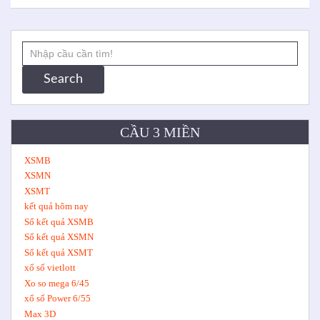
Search
CẦU 3 MIỀN
XSMB
XSMN
XSMT
kết quả hôm nay
Sổ kết quả XSMB
Sổ kết quả XSMN
Sổ kết quả XSMT
xổ số vietlott
Xo so mega 6/45
xổ số Power 6/55
Max 3D