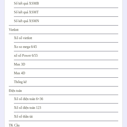
Sổ kết quả XSMB
Sổ kết quả XSMT
Sổ kết quả XSMN
Vietlott
Xổ số vietlott
Xo so mega 6/45
xổ số Power 6/55
Max 3D
Max 4D
Thống kê
Điện toán
Xổ số điện toán 6×36
Xổ số điện toán 123
Xổ số thần tài
TK Cầu