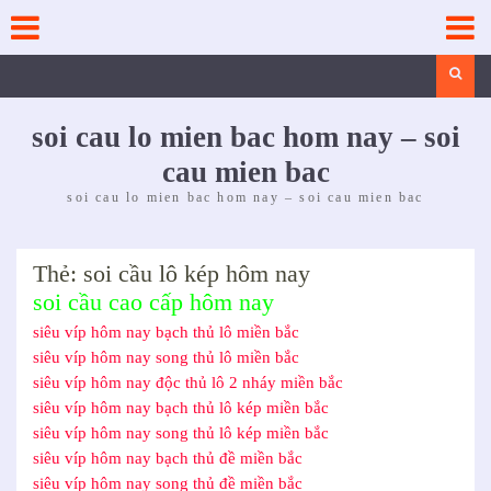
Skip
to
content
Search
soi cau lo mien bac hom nay – soi
cau mien bac
soi cau lo mien bac hom nay – soi cau mien bac
Thẻ:
soi cầu lô kép hôm nay
soi cầu cao cấp hôm nay
siêu víp hôm nay bạch thủ lô miền bắc
siêu víp hôm nay song thủ lô miền bắc
siêu víp hôm nay độc thủ lô 2 nháy miền bắc
siêu víp hôm nay bạch thủ lô kép miền bắc
siêu víp hôm nay song thủ lô kép miền bắc
siêu víp hôm nay bạch thủ đề miền bắc
siêu víp hôm nay song thủ đề miền bắc