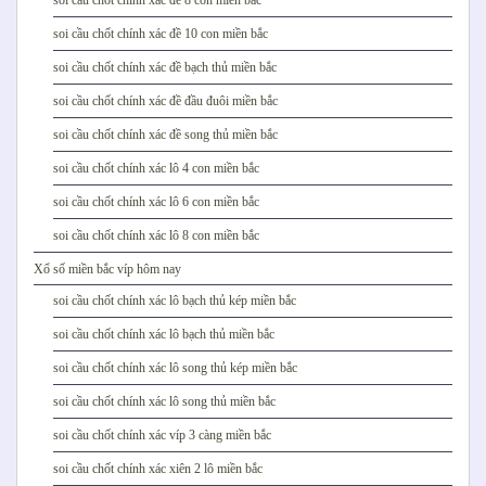
soi cầu chốt chính xác đề 8 con miền bắc
soi cầu chốt chính xác đề 10 con miền bắc
soi cầu chốt chính xác đề bạch thủ miền bắc
soi cầu chốt chính xác đề đầu đuôi miền bắc
soi cầu chốt chính xác đề song thủ miền bắc
soi cầu chốt chính xác lô 4 con miền bắc
soi cầu chốt chính xác lô 6 con miền bắc
soi cầu chốt chính xác lô 8 con miền bắc
Xổ số miền bắc víp hôm nay
soi cầu chốt chính xác lô bạch thủ kép miền bắc
soi cầu chốt chính xác lô bạch thủ miền bắc
soi cầu chốt chính xác lô song thủ kép miền bắc
soi cầu chốt chính xác lô song thủ miền bắc
soi cầu chốt chính xác víp 3 càng miền bắc
soi cầu chốt chính xác xiên 2 lô miền bắc