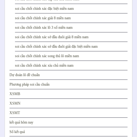
soi cầu chốt chính xác đặc biệt miền nam
soi cầu chốt chính xác giải 8 miền nam
soi cầu chốt chính xác lô 3 số miền nam
soi cầu chốt chính xác sớ đầu đuôi giải 8 miền nam
soi cầu chốt chính xác sớ đầu đuôi giải đặc biệt miền nam
soi cầu chốt chính xác song thủ lô miền nam
soi cầu chốt chính xác xíu chủ miền nam
Dự đoán lô đề chuẩn
Phương pháp soi cầu chuẩn
XSMB
XSMN
XSMT
kết quả hôm nay
Sổ kết quả