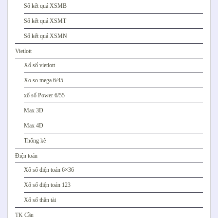
Sổ kết quả XSMB
Sổ kết quả XSMT
Sổ kết quả XSMN
Vietlott
Xổ số vietlott
Xo so mega 6/45
xổ số Power 6/55
Max 3D
Max 4D
Thống kê
Điện toán
Xổ số điện toán 6×36
Xổ số điện toán 123
Xổ số thần tài
TK Cầu