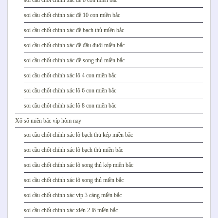
soi cầu chốt chính xác đề 8 con miền bắc
soi cầu chốt chính xác đề 10 con miền bắc
soi cầu chốt chính xác đề bạch thủ miền bắc
soi cầu chốt chính xác đề đầu đuôi miền bắc
soi cầu chốt chính xác đề song thủ miền bắc
soi cầu chốt chính xác lô 4 con miền bắc
soi cầu chốt chính xác lô 6 con miền bắc
soi cầu chốt chính xác lô 8 con miền bắc
Xổ số miền bắc víp hôm nay
soi cầu chốt chính xác lô bạch thủ kép miền bắc
soi cầu chốt chính xác lô bạch thủ miền bắc
soi cầu chốt chính xác lô song thủ kép miền bắc
soi cầu chốt chính xác lô song thủ miền bắc
soi cầu chốt chính xác víp 3 càng miền bắc
soi cầu chốt chính xác xiên 2 lô miền bắc