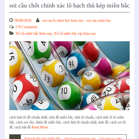
soi cầu chốt chính xác lô bạch thủ kép miền bắc
06/08/2026
soi cau lo mien bac hom nay - soi cau mien bac
170 Comments
Xổ số miền bắc hôm nay
,
Xổ số miền bắc víp hôm nay
cách tính lô đề chuẩn nhất, tính đề miền bắc, tính lô chuẩn, cách tính lô tô miền
bắc, cách soi cầu, đánh đề miền bắc, cách tính lô chuẩn nhất, tính đề, cách soi lô
đề, cách bắt đề
Read More …
lô bạch thủ kép miền bắc
,
loto kep mien bac vip
,
loto kep xs mb
,