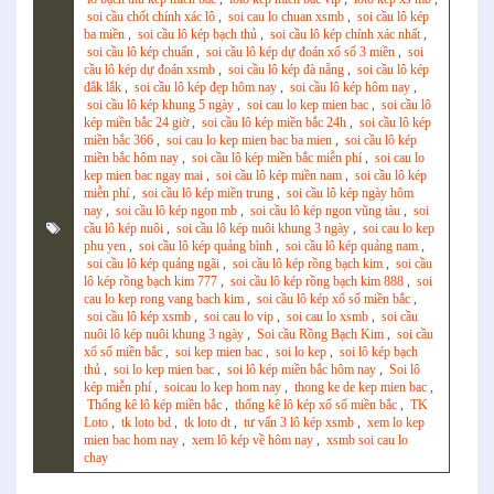
soi cầu chốt chính xác lô
,
soi cau lo chuan xsmb
,
soi cầu lô kép
ba miền
,
soi cầu lô kép bạch thủ
,
soi cầu lô kép chính xác nhất
,
soi cầu lô kép chuẩn
,
soi cầu lô kép dự đoán xổ số 3 miền
,
soi
cầu lô kép dự đoán xsmb
,
soi cầu lô kép đà nẵng
,
soi cầu lô kép
đắk lắk
,
soi cầu lô kép đẹp hôm nay
,
soi cầu lô kép hôm nay
,
soi cầu lô kép khung 5 ngày
,
soi cau lo kep mien bac
,
soi cầu lô
kép miền bắc 24 giờ
,
soi cầu lô kép miền bắc 24h
,
soi cầu lô kép
miền bắc 366
,
soi cau lo kep mien bac ba mien
,
soi cầu lô kép
miền bắc hôm nay
,
soi cầu lô kép miền bắc miễn phí
,
soi cau lo
kep mien bac ngay mai
,
soi cầu lô kép miền nam
,
soi cầu lô kép
miễn phí
,
soi cầu lô kép miền trung
,
soi cầu lô kép ngày hôm
nay
,
soi cầu lô kép ngon mb
,
soi cầu lô kép ngon vũng tàu
,
soi
cầu lô kép nuôi
,
soi cầu lô kép nuôi khung 3 ngày
,
soi cau lo kep
phu yen
,
soi cầu lô kép quảng bình
,
soi cầu lô kép quảng nam
,
soi cầu lô kép quảng ngãi
,
soi cầu lô kép rồng bạch kim
,
soi cầu
lô kép rồng bạch kim 777
,
soi cầu lô kép rồng bạch kim 888
,
soi
cau lo kep rong vang bach kim
,
soi cầu lô kép xổ số miền bắc
,
soi cầu lô kép xsmb
,
soi cau lo vip
,
soi cau lo xsmb
,
soi cầu
nuôi lô kép nuôi khung 3 ngày
,
Soi cầu Rồng Bạch Kim
,
soi cầu
xổ số miền bắc
,
soi kep mien bac
,
soi lo kep
,
soi lô kép bạch
thủ
,
soi lo kep mien bac
,
soi lô kép miền bắc hôm nay
,
Soi lô
kép miễn phí
,
soicau lo kep hom nay
,
thong ke de kep mien bac
,
Thống kê lô kép miền bắc
,
thống kê lô kép xổ số miền bắc
,
TK
Loto
,
tk loto bd
,
tk loto dt
,
tư vấn 3 lô kép xsmb
,
xem lo kep
mien bac hom nay
,
xem lô kép về hôm nay
,
xsmb soi cau lo
chay