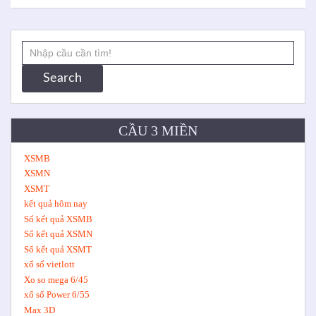
Search
CẦU 3 MIỀN
XSMB
XSMN
XSMT
kết quả hôm nay
Sổ kết quả XSMB
Sổ kết quả XSMN
Sổ kết quả XSMT
xổ số vietlott
Xo so mega 6/45
xổ số Power 6/55
Max 3D