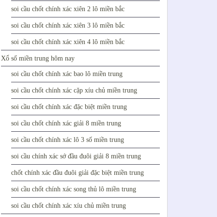
soi cầu chốt chính xác xiên 2 lô miền bắc
soi cầu chốt chính xác xiên 3 lô miền bắc
soi cầu chốt chính xác xiên 4 lô miền bắc
Xổ số miền trung hôm nay
soi cầu chốt chính xác bao lô miền trung
soi cầu chốt chính xác cặp xíu chủ miền trung
soi cầu chốt chính xác đặc biệt miền trung
soi cầu chốt chính xác giải 8 miền trung
soi cầu chốt chính xác lô 3 số miền trung
soi cầu chính xác sớ đầu đuôi giải 8 miền trung
chốt chính xác đầu đuôi giải đặc biệt miền trung
soi cầu chốt chính xác song thủ lô miền trung
soi cầu chốt chính xác xíu chủ miền trung