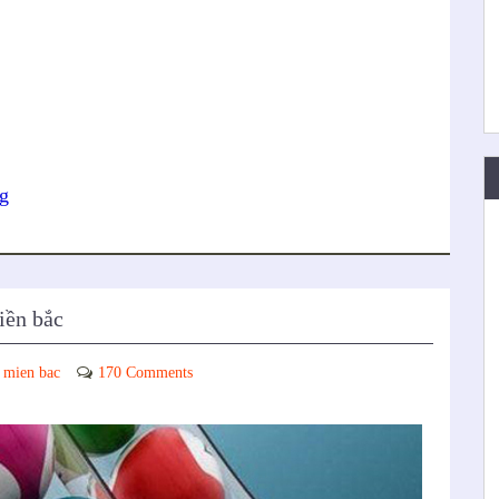
ng
iền bắc
u mien bac
170 Comments