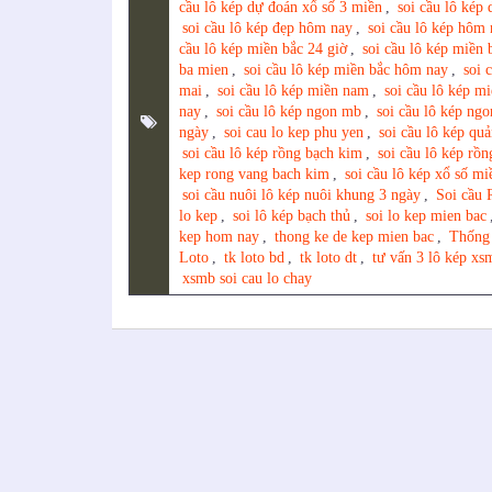
cầu lô kép dự đoán xổ số 3 miền
,
soi cầu lô kép
soi cầu lô kép đẹp hôm nay
,
soi cầu lô kép hôm
cầu lô kép miền bắc 24 giờ
,
soi cầu lô kép miền 
ba mien
,
soi cầu lô kép miền bắc hôm nay
,
soi 
mai
,
soi cầu lô kép miền nam
,
soi cầu lô kép mi
nay
,
soi cầu lô kép ngon mb
,
soi cầu lô kép ngo
ngày
,
soi cau lo kep phu yen
,
soi cầu lô kép qu
soi cầu lô kép rồng bạch kim
,
soi cầu lô kép rồ
kep rong vang bach kim
,
soi cầu lô kép xổ số mi
soi cầu nuôi lô kép nuôi khung 3 ngày
,
Soi cầu
lo kep
,
soi lô kép bạch thủ
,
soi lo kep mien bac
kep hom nay
,
thong ke de kep mien bac
,
Thống 
Loto
,
tk loto bd
,
tk loto dt
,
tư vấn 3 lô kép xs
xsmb soi cau lo chay