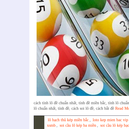
cách tính lô đề chuẩn nhất, tính đề miền bắc, tính lô chuẩn
lô chuẩn nhất, tính đề, cách soi lô đề, cách bắt đề
Read M
lô bạch thủ kép miền bắc
,
loto kep mien bac vip
xsmb
,
soi cầu lô kép ba miền
,
soi cầu lô kép bạ