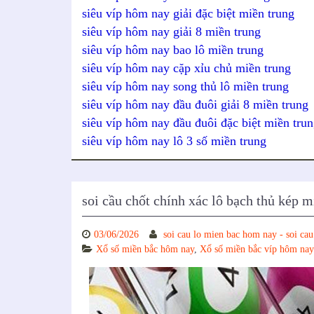
siêu víp hôm nay giải đặc biệt miền trung
siêu víp hôm nay giải 8 miền trung
siêu víp hôm nay bao lô miền trung
siêu víp hôm nay cặp xỉu chủ miền trung
siêu víp hôm nay song thủ lô miền trung
siêu víp hôm nay đầu đuôi giải 8 miền trung
siêu víp hôm nay đầu đuôi đặc biệt miền tru
siêu víp hôm nay lô 3 số miền trung
soi cầu chốt chính xác lô bạch thủ kép m
03/06/2026
soi cau lo mien bac hom nay - soi ca
Xổ số miền bắc hôm nay
,
Xổ số miền bắc víp hôm nay