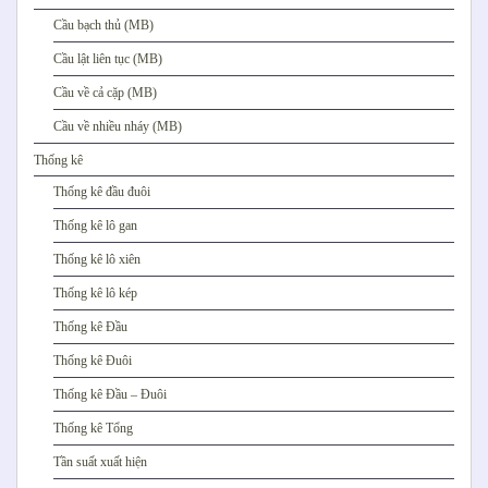
Cầu bạch thủ (MB)
Cầu lật liên tục (MB)
Cầu về cả cặp (MB)
Cầu về nhiều nháy (MB)
Thống kê
Thống kê đầu đuôi
Thống kê lô gan
Thống kê lô xiên
Thống kê lô kép
Thống kê Đầu
Thống kê Đuôi
Thống kê Đầu – Đuôi
Thống kê Tổng
Tần suất xuất hiện