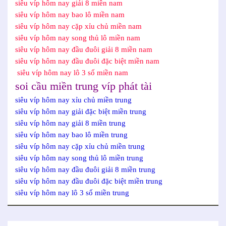
siêu víp hôm nay giải 8 miền nam
siêu víp hôm nay bao lô miền nam
siêu víp hôm nay cặp xỉu chủ miền nam
siêu víp hôm nay song thủ lô miền nam
siêu víp hôm nay đầu đuôi giải 8 miền nam
siêu víp hôm nay đầu đuôi đặc biệt miền nam
siêu víp hôm nay lô 3 số miền nam
soi cầu miền trung víp phát tài
siêu víp hôm nay xỉu chủ miền trung
siêu víp hôm nay giải đặc biệt miền trung
siêu víp hôm nay giải 8 miền trung
siêu víp hôm nay bao lô miền trung
siêu víp hôm nay cặp xỉu chủ miền trung
siêu víp hôm nay song thủ lô miền trung
siêu víp hôm nay đầu đuôi giải 8 miền trung
siêu víp hôm nay đầu đuôi đặc biệt miền trung
siêu víp hôm nay lô 3 số miền trung