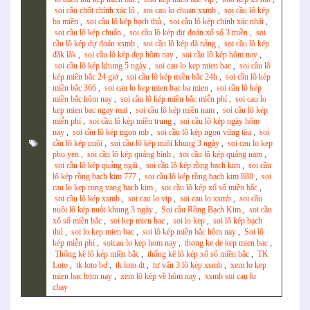
soi cầu chốt chính xác lô
,
soi cau lo chuan xsmb
,
soi cầu lô kép
ba miền
,
soi cầu lô kép bạch thủ
,
soi cầu lô kép chính xác nhất
,
soi cầu lô kép chuẩn
,
soi cầu lô kép dự đoán xổ số 3 miền
,
soi
cầu lô kép dự đoán xsmb
,
soi cầu lô kép đà nẵng
,
soi cầu lô kép
đắk lắk
,
soi cầu lô kép đẹp hôm nay
,
soi cầu lô kép hôm nay
,
soi cầu lô kép khung 5 ngày
,
soi cau lo kep mien bac
,
soi cầu lô
kép miền bắc 24 giờ
,
soi cầu lô kép miền bắc 24h
,
soi cầu lô kép
miền bắc 366
,
soi cau lo kep mien bac ba mien
,
soi cầu lô kép
miền bắc hôm nay
,
soi cầu lô kép miền bắc miễn phí
,
soi cau lo
kep mien bac ngay mai
,
soi cầu lô kép miền nam
,
soi cầu lô kép
miễn phí
,
soi cầu lô kép miền trung
,
soi cầu lô kép ngày hôm
nay
,
soi cầu lô kép ngon mb
,
soi cầu lô kép ngon vũng tàu
,
soi
cầu lô kép nuôi
,
soi cầu lô kép nuôi khung 3 ngày
,
soi cau lo kep
phu yen
,
soi cầu lô kép quảng bình
,
soi cầu lô kép quảng nam
,
soi cầu lô kép quảng ngãi
,
soi cầu lô kép rồng bạch kim
,
soi cầu
lô kép rồng bạch kim 777
,
soi cầu lô kép rồng bạch kim 888
,
soi
cau lo kep rong vang bach kim
,
soi cầu lô kép xổ số miền bắc
,
soi cầu lô kép xsmb
,
soi cau lo vip
,
soi cau lo xsmb
,
soi cầu
nuôi lô kép nuôi khung 3 ngày
,
Soi cầu Rồng Bạch Kim
,
soi cầu
xổ số miền bắc
,
soi kep mien bac
,
soi lo kep
,
soi lô kép bạch
thủ
,
soi lo kep mien bac
,
soi lô kép miền bắc hôm nay
,
Soi lô
kép miễn phí
,
soicau lo kep hom nay
,
thong ke de kep mien bac
,
Thống kê lô kép miền bắc
,
thống kê lô kép xổ số miền bắc
,
TK
Loto
,
tk loto bd
,
tk loto dt
,
tư vấn 3 lô kép xsmb
,
xem lo kep
mien bac hom nay
,
xem lô kép về hôm nay
,
xsmb soi cau lo
chay