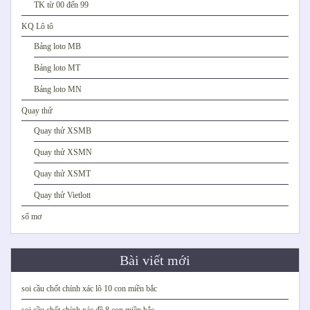
TK từ 00 đến 99
KQ Lô tô
Bảng loto MB
Bảng loto MT
Bảng loto MN
Quay thử
Quay thử XSMB
Quay thử XSMN
Quay thử XSMT
Quay thử Vietlott
sổ mơ
Bài viết mới
soi cầu chốt chính xác lô 10 con miền bắc