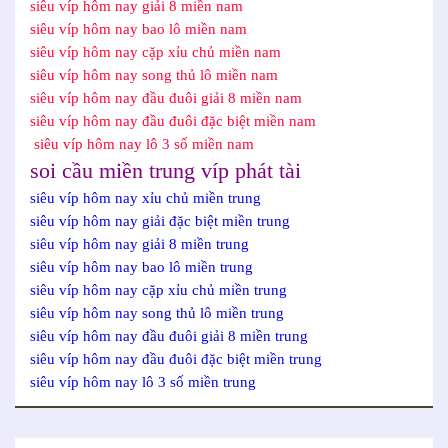
siêu víp hôm nay giải 8 miền nam
siêu víp hôm nay bao lô miền nam
siêu víp hôm nay cặp xỉu chủ miền nam
siêu víp hôm nay song thủ lô miền nam
siêu víp hôm nay đầu đuôi giải 8 miền nam
siêu víp hôm nay đầu đuôi đặc biệt miền nam
siêu víp hôm nay lô 3 số miền nam
soi cầu miền trung víp phát tài
siêu víp hôm nay xỉu chủ miền trung
siêu víp hôm nay giải đặc biệt miền trung
siêu víp hôm nay giải 8 miền trung
siêu víp hôm nay bao lô miền trung
siêu víp hôm nay cặp xỉu chủ miền trung
siêu víp hôm nay song thủ lô miền trung
siêu víp hôm nay đầu đuôi giải 8 miền trung
siêu víp hôm nay đầu đuôi đặc biệt miền trung
siêu víp hôm nay lô 3 số miền trung