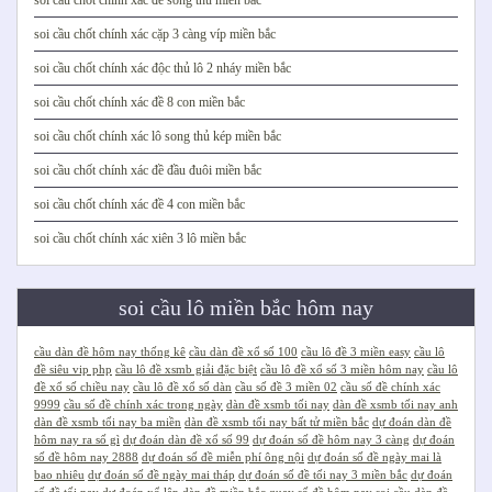
soi cầu chốt chính xác đề song thủ miền bắc
soi cầu chốt chính xác cặp 3 càng víp miền bắc
soi cầu chốt chính xác độc thủ lô 2 nháy miền bắc
soi cầu chốt chính xác đề 8 con miền bắc
soi cầu chốt chính xác lô song thủ kép miền bắc
soi cầu chốt chính xác đề đầu đuôi miền bắc
soi cầu chốt chính xác đề 4 con miền bắc
soi cầu chốt chính xác xiên 3 lô miền bắc
soi cầu lô miền bắc hôm nay
cầu dàn đề hôm nay thống kê
cầu dàn đề xổ số 100
cầu lô đề 3 miền easy
cầu lô
đề siêu vip php
cầu lô đề xsmb giải đặc biệt
cầu lô đề xổ số 3 miền hôm nay
cầu lô
đề xổ số chiều nay
cầu lô đề xổ số dàn
cầu số đề 3 miền 02
cầu số đề chính xác
9999
cầu số đề chính xác trong ngày
dàn đề xsmb tối nay
dàn đề xsmb tối nay anh
dàn đề xsmb tối nay ba miền
dàn đề xsmb tối nay bất tử miền bắc
dự đoán dàn đề
hôm nay ra số gì
dự đoán dàn đề xổ số 99
dự đoán số đề hôm nay 3 càng
dự đoán
số đề hôm nay 2888
dự đoán số đề miễn phí ông nội
dự đoán số đề ngày mai là
bao nhiêu
dự đoán số đề ngày mai tháp
dự đoán số đề tối nay 3 miền bắc
dự đoán