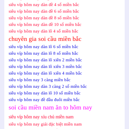
siêu víp hôm nay dàn đề 4 số miền bắc
siêu víp hôm nay dàn đề 6 số miền bắc
siêu víp hôm nay dàn đề 8 số miền bắc
siêu víp hôm nay dàn đề 10 số miền bắc
siêu víp hôm nay dàn lô 4 số miền bắc
chuyên gia soi cầu miền bắc
siêu víp hôm nay dàn lô 6 số miền bắc
siêu víp hôm nay dàn lô 8 số miền bắc
siêu víp hôm nay dàn lô xiên 2 miền bắc
siêu víp hôm nay dàn lô xiên 3 miền bắc
siêu víp hôm nay dàn lô xiên 4 miền bắc
siêu víp hôm nay 3 càng miền bắc
siêu víp hôm nay dàn 3 càng 2 số miền bắc
siêu víp hôm nay dàn lô 10 số miền bắc
siêu víp hôm nay đề đầu đuôi miền bắc
soi cầu miền nam ăn to hôm nay
siêu víp hôm nay xỉu chủ miền nam
siêu víp hôm nay giải đặc biệt miền nam