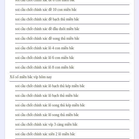
soi cầu chốt chính xác đề 8 con miền bắc
soi cầu chốt chính xác đề 10 con miền bắc
soi cầu chốt chính xác đề bạch thủ miền bắc
soi cầu chốt chính xác đề đầu đuôi miền bắc
soi cầu chốt chính xác đề song thủ miền bắc
soi cầu chốt chính xác lô 4 con miền bắc
soi cầu chốt chính xác lô 6 con miền bắc
soi cầu chốt chính xác lô 8 con miền bắc
Xổ số miền bắc víp hôm nay
soi cầu chốt chính xác lô bạch thủ kép miền bắc
soi cầu chốt chính xác lô bạch thủ miền bắc
soi cầu chốt chính xác lô song thủ kép miền bắc
soi cầu chốt chính xác lô song thủ miền bắc
soi cầu chốt chính xác víp 3 càng miền bắc
soi cầu chốt chính xác xiên 2 lô miền bắc