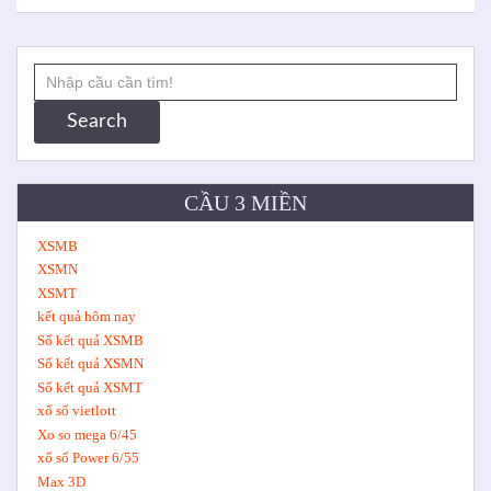
Search
CẦU 3 MIỀN
XSMB
XSMN
XSMT
kết quả hôm nay
Sổ kết quả XSMB
Sổ kết quả XSMN
Sổ kết quả XSMT
xổ số vietlott
Xo so mega 6/45
xổ số Power 6/55
Max 3D