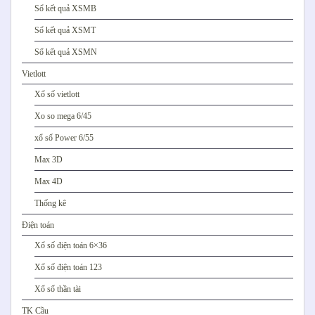
Sổ kết quả XSMB
Sổ kết quả XSMT
Sổ kết quả XSMN
Vietlott
Xổ số vietlott
Xo so mega 6/45
xổ số Power 6/55
Max 3D
Max 4D
Thống kê
Điện toán
Xổ số điện toán 6×36
Xổ số điện toán 123
Xổ số thần tài
TK Cầu