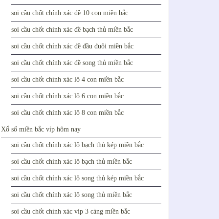
soi cầu chốt chính xác đề 10 con miền bắc
soi cầu chốt chính xác đề bạch thủ miền bắc
soi cầu chốt chính xác đề đầu đuôi miền bắc
soi cầu chốt chính xác đề song thủ miền bắc
soi cầu chốt chính xác lô 4 con miền bắc
soi cầu chốt chính xác lô 6 con miền bắc
soi cầu chốt chính xác lô 8 con miền bắc
Xổ số miền bắc víp hôm nay
soi cầu chốt chính xác lô bạch thủ kép miền bắc
soi cầu chốt chính xác lô bạch thủ miền bắc
soi cầu chốt chính xác lô song thủ kép miền bắc
soi cầu chốt chính xác lô song thủ miền bắc
soi cầu chốt chính xác víp 3 càng miền bắc