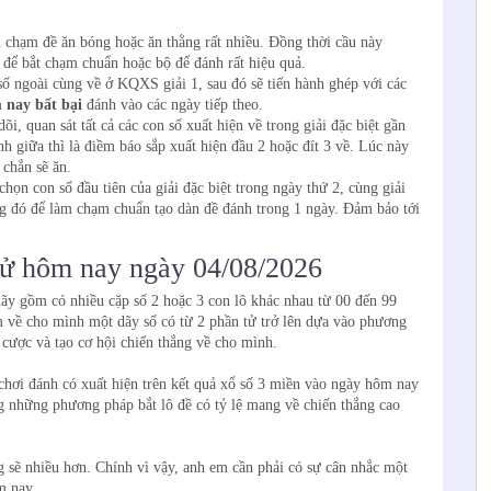
ện chạm đề ăn bóng hoặc ăn thằng rất nhiều. Đồng thời cầu này
 để bắt chạm chuẩn hoặc bộ để đánh rất hiệu quả.
số ngoài cùng về ở KQXS giải 1, sau đó sẽ tiến hành ghép với các
m nay
bất bại
đánh vào các ngày tiếp theo.
i, quan sát tất cả các con số xuất hiện về trong giải đặc biệt gần
nh giữa thì là điềm báo sắp xuất hiện đầu 2 hoặc đít 3 về. Lúc này
 chắn sẽ ăn.
họn con số đầu tiên của giải đặc biệt trong ngày thứ 2, cùng giải
ổng đó để làm chạm chuẩn tạo dàn đề đánh trong 1 ngày. Đảm bảo tới
tử hôm nay ngày 04/08/2026
dãy gồm có nhiều cặp số 2 hoặc 3 con lô khác nhau từ 00 đến 99
m về cho mình một dãy số có từ 2 phần tử trở lên dựa vào phương
cược và tạo cơ hội chiến thắng về cho mình.
hơi đánh có xuất hiện trên kết quả xổ số 3 miền vào ngày hôm nay
ng những phương pháp bắt lô đề có tỷ lệ mang về chiến thắng cao
 sẽ nhiều hơn. Chính vì vậy, anh em cần phải có sự cân nhắc một
m nay.