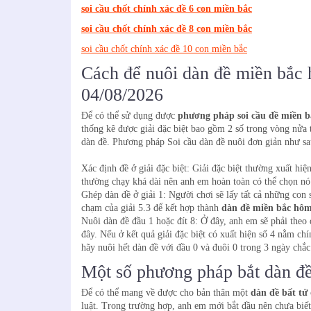
soi cầu chốt chính xác đề 6 con miền bắc
soi cầu chốt chính xác đề 8 con miền bắc
soi cầu chốt chính xác đề 10 con miền bắc
Cách để nuôi dàn đề miền bắc 
04/08/2026
Để có thể sử dụng được
phương pháp soi cầu
đề miền 
thống kê được giải đặc biệt bao gồm 2 số trong vòng nửa t
dàn đề. Phương pháp Soi cầu dàn đề nuôi đơn giản như sa
Xác định đề ở giải đặc biệt: Giải đặc biệt thường xuất hi
thường chạy khá dài nên anh em hoàn toàn có thể chọn nó
Ghép dàn đề ở giải 1: Người chơi sẽ lấy tất cả những con 
chạm của giải 5.3 để kết hợp thành
dàn
đề miền bắc hô
Nuôi dàn đề đầu 1 hoặc đít 8: Ở đây, anh em sẽ phải theo dõ
đây. Nếu ở kết quả giải đặc biệt có xuất hiện số 4 nằm chí
hãy nuôi hết dàn đề với đầu 0 và đuôi 0 trong 3 ngày chắc
Một số phương pháp bắt dàn đề
Để có thể mang về được cho bản thân một
dàn đề bất tử
luật. Trong trường hợp, anh em mới bắt đầu nên chưa biế