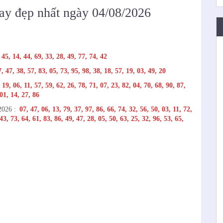
ay đẹp nhất ngày 04/08/2026
45, 14, 44, 69, 33, 28, 49, 77, 74, 42
7, 47, 38, 57, 83, 05, 73, 95, 98, 38, 18, 57, 19, 03, 49, 20
:
19, 06, 11, 57, 59, 62, 26, 78, 71, 07, 23, 82, 04, 70, 68, 90, 87,
 01, 14, 27, 86
2026 :
07, 47, 06, 13, 79, 37, 97, 86, 66, 74, 32, 56, 50, 03, 11, 72,
43, 73, 64, 61, 83, 86, 49, 47, 28, 05, 50, 63, 25, 32, 96, 53, 65,