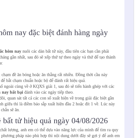
hôm nay đặc biệt đánh hàng ngày
bắc hôm nay
nuôi các dàn bất tử này, đầu tiên các bạn cần phải
háng gần nhất, sau đó sẽ xếp thứ tự theo ngày và thứ để tạo thành
u:
ện chạm đề ăn bóng hoặc ăn thằng rất nhiều. Đồng thời cầu này
 để bắt chạm chuẩn hoặc bộ để đánh rất hiệu quả.
số ngoài cùng về ở KQXS giải 1, sau đó sẽ tiến hành ghép với các
m nay
bất bại
đánh vào các ngày tiếp theo.
i, quan sát tất cả các con số xuất hiện về trong giải đặc biệt gần
nh giữa thì là điềm báo sắp xuất hiện đầu 2 hoặc đít 1 về. Lúc này
 chắn sẽ ăn.
 bất tử hiệu quả ngày 04/08/2026
chất lượng, anh em có thể dựa vào năng lực của mình để tìm ra quy
t phương pháp nào phù hợp thì nội dung dưới đây sẽ gợi ý để anh em