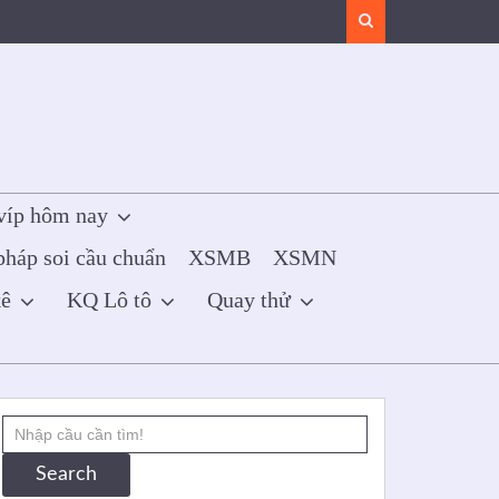
Search
víp hôm nay
háp soi cầu chuẩn
XSMB
XSMN
kê
KQ Lô tô
Quay thử
Search