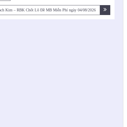
ạch Kim – RBK Chốt Lô Đề MB Miễn Phí ngày 04/08/2026