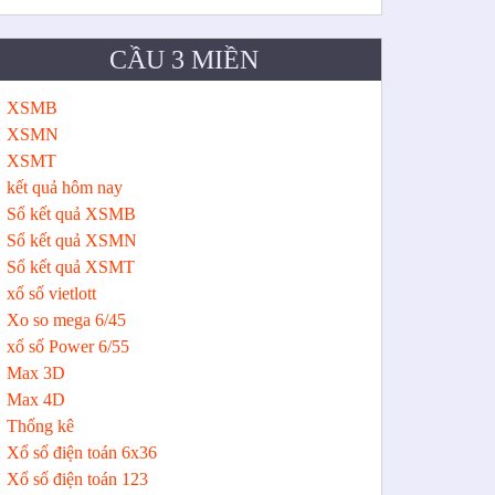
CẦU 3 MIỀN
XSMB
XSMN
XSMT
kết quả hôm nay
Sổ kết quả XSMB
Sổ kết quả XSMN
Sổ kết quả XSMT
xổ số vietlott
Xo so mega 6/45
xổ số Power 6/55
Max 3D
Max 4D
Thống kê
Xổ số điện toán 6x36
Xổ số điện toán 123