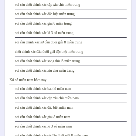
soi cầu chốt chính xác cặp xíu chủ miền trung
soi cầu chốt chính xác đặc biệt miền trung
soi cầu chốt chính xác giải 8 miền trung
soi cầu chốt chính xác lô 3 số miền trung
soi cầu chính xác sớ đầu đuôi giải 8 miền trung
chốt chính xác đầu đuôi giải đặc biệt miền trung
soi cầu chốt chính xác song thủ lô miền trung
soi cầu chốt chính xác xíu chủ miền trung
Xổ số miền nam hôm nay
soi cầu chốt chính xác bao lô miền nam
soi cầu chốt chính xác cặp xíu chủ miền nam
soi cầu chốt chính xác đặc biệt miền nam
soi cầu chốt chính xác giải 8 miền nam
soi cầu chốt chính xác lô 3 số miền nam
soi cầu chốt chính xác sớ đầu đuôi giải 8 miền nam