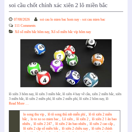
soi cầu chốt chính xác xiên 2 lô miền bắc
07/08/2026
soi cau lo mien bac hom nay - soi cau mien bac
111 Comments
Xổ số miền bắc hôm nay
,
Xổ số miền bắc víp hôm nay
lô xiên 3 hôm nay, lô xiên 3 miền bắc, lô xiên 4 hay về cầu, xiên 2 miền bắc, xiên
3 miền bắc, lô xiên 2 miền phí, lô xiên 2 miễn phí, lô xiên 2 hôm nay, lô
Read More …
lo song thu vip
,
lô tô song thủ mb miễn phí
,
lô tô xiên 2 miền
bắc
,
lo to xo so mien bac
,
Lô xiên
,
lô xiên 2
,
lô xiên 2 1 ăn bao
nhiêu
,
lô xiên 2 247
,
lô xiên 2 ăn bao nhiêu
,
lô xiên 2 cao cấp
,
lô xiên 2 cặp số miền bắc
,
lô xiên 2 chiều nay
,
lô xiên 2 chính