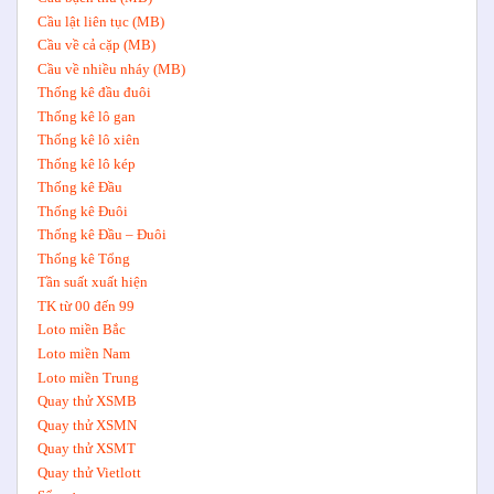
Cầu lật liên tục (MB)
Cầu về cả cặp (MB)
Cầu về nhiều nháy (MB)
Thống kê đầu đuôi
Thống kê lô gan
Thống kê lô xiên
Thống kê lô kép
Thống kê Đầu
Thống kê Đuôi
Thống kê Đầu – Đuôi
Thống kê Tổng
Tần suất xuất hiện
TK từ 00 đến 99
Loto miền Bắc
Loto miền Nam
Loto miền Trung
Quay thử XSMB
Quay thử XSMN
Quay thử XSMT
Quay thử Vietlott