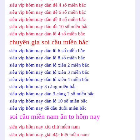
siêu víp hôm nay dàn đề 4 số miền bắc
siêu víp hôm nay dàn đề 6 số miền bắc
siêu víp hôm nay dàn đề 8 số miền bắc
siêu víp hôm nay dàn đề 10 số miền bắc
siêu víp hôm nay dàn lô 4 số miền bắc
chuyên gia soi cầu miền bắc
siêu víp hôm nay dàn lô 6 số miền bắc
siêu víp hôm nay dàn lô 8 số miền bắc
siêu víp hôm nay dàn lô xiên 2 miền bắc
siêu víp hôm nay dàn lô xiên 3 miền bắc
siêu víp hôm nay dàn lô xiên 4 miền bắc
siêu víp hôm nay 3 càng miền bắc
siêu víp hôm nay dàn 3 càng 2 số miền bắc
siêu víp hôm nay dàn lô 10 số miền bắc
siêu víp hôm nay đề đầu đuôi miền bắc
soi cầu miền nam ăn to hôm nay
siêu víp hôm nay xỉu chủ miền nam
siêu víp hôm nay giải đặc biệt miền nam